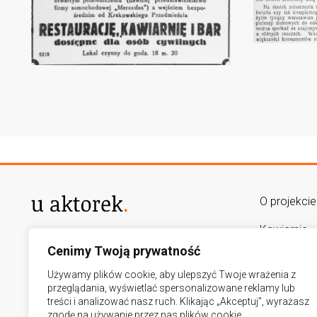
O projekcie
Kawiarnie
AUTORZY PROJEKTU
Cenimy Twoją prywatność
lukasz.goslawski@op.pl
Mapa
adamradolinski@gmail.com
Używamy plików cookie, aby ulepszyć Twoje wrażenia z
Kalendariu
przeglądania, wyświetlać spersonalizowane reklamy lub
treści i analizować nasz ruch. Klikając „Akceptuj”, wyrażasz
zgodę na używanie przez nas plików cookie.