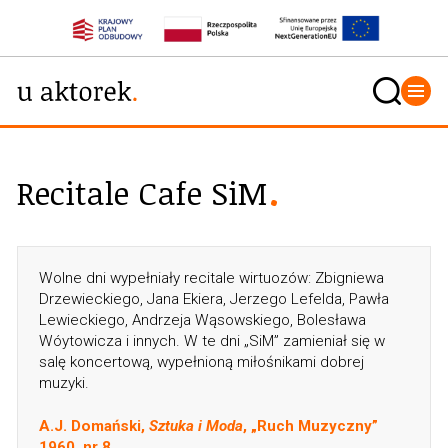
Recitale Cafe SiM
Wolne dni wypełniały recitale wirtuozów: Zbigniewa
Drzewieckiego, Jana Ekiera, Jerzego Lefelda, Pawła
Lewieckiego, An­drzeja Wąsowskiego, Bolesława
Wóytowicza i innych. W te dni „SiM” zamieniał się w
salę kon­certową, wypełnioną miłośnika­mi dobrej
muzyki.
A.J. Domański,
Sztuka i Moda
, „Ruch Muzyczny”
1960, nr 8.