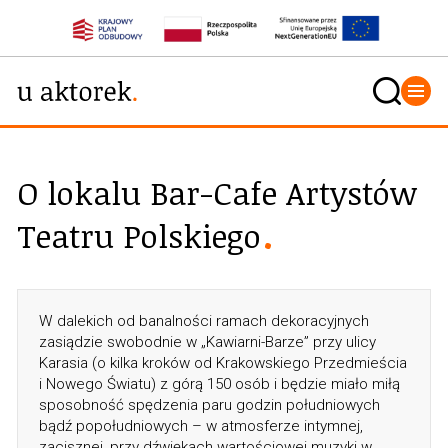
O lokalu Bar-Cafe Artystów
Teatru Polskiego
W dalekich od banalności ramach dekoracyjnych
zasiądzie swobodnie w „Kawiarni-Barze” przy ulicy
Karasia (o kilka kroków od Krakowskiego Przedmieścia
i Nowego Światu) z górą 150 osób i będzie miało miłą
sposobność spędzenia paru godzin południowych
bądź popołudniowych – w atmosferze intymnej,
zacisznej, przy dźwiękach wartościowej muzyki w