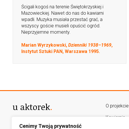
Ścigali kogoś na terenie Świętokrzyskiej i
Mazowieckiej. Nawet do nas do kawiarni
wpadli. Muzyka musiała przestać grać, a
wszyscy goście musieli opuścić ogród.
Nieprzyjemne momenty.
Marian Wyrzykowski,
Dzienniki 1938–1969
,
Instytut Sztuki PAN, Warszawa 1995.
O projekcie
Kawiarnie
AUTORZY PROJEKTU
Cenimy Twoją prywatność
lukasz.goslawski@op.pl
Mapa