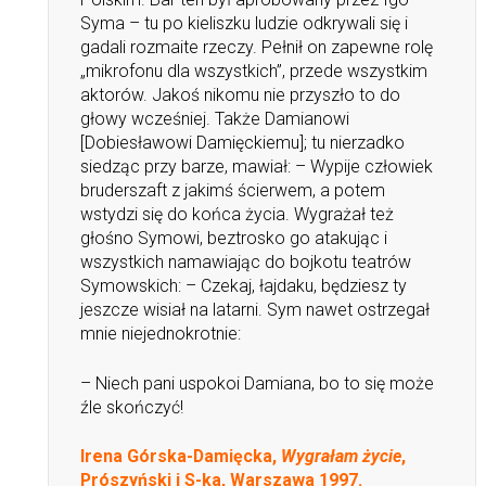
Syma – tu po kieliszku ludzie odkrywali się i
gadali rozmaite rzeczy. Pełnił on zapewne rolę
„mikrofonu dla wszystkich”, przede wszystkim
aktorów. Jakoś nikomu nie przyszło to do
głowy wcześniej. Także Damianowi
[Dobiesławowi Damięckiemu]; tu nierzadko
siedząc przy barze, mawiał: – Wypije człowiek
bruderszaft z jakimś ścierwem, a potem
wstydzi się do końca życia. Wygrażał też
głośno Symowi, beztrosko go atakując i
wszystkich namawiając do bojkotu teatrów
Symowskich: – Czekaj, łajdaku, będziesz ty
jeszcze wisiał na latarni. Sym nawet ostrzegał
mnie niejednokrotnie:
– Niech pani uspokoi Damiana, bo to się może
źle skończyć!
Irena Górska-Damięcka,
Wygrałam życie
,
Prószyński i S-ka, Warszawa 1997.