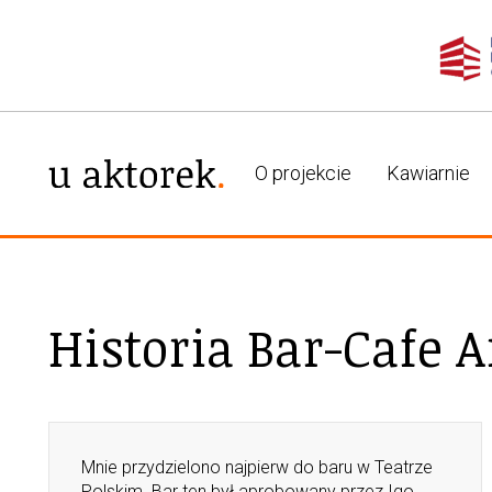
O projekcie
Kawiarnie
Historia Bar-Cafe A
Mnie przydzielono najpierw do baru w Teatrze
Polskim. Bar ten był aprobowany przez Igo