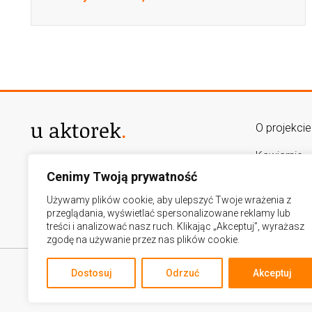
O projekcie
Kawiarnie
AUTORZY PROJEKTU
Cenimy Twoją prywatność
lukasz.goslawski@op.pl
Mapa
adamradolinski@gmail.com
Używamy plików cookie, aby ulepszyć Twoje wrażenia z
Kalendariu
przeglądania, wyświetlać spersonalizowane reklamy lub
treści i analizować nasz ruch. Klikając „Akceptuj”, wyrażasz
zgodę na używanie przez nas plików cookie.
Dostosuj
Odrzuć
Akceptuj