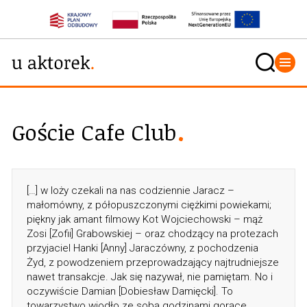
Goście Cafe Club
[…] w loży czekali na nas codziennie Jaracz –
małomówny, z półopuszczonymi ciężkimi powiekami;
piękny jak amant filmowy Kot Wojciechowski – mąż
Zosi [Zofii] Grabowskiej – oraz chodzący na protezach
przyjaciel Hanki [Anny] Jaraczówny, z pochodzenia
Żyd, z powodzeniem przeprowadzający najtrudniejsze
nawet transakcje. Jak się nazywał, nie pamiętam. No i
oczywiście Damian [Dobiesław Damięcki]. To
towarzystwo wiodło ze sobą godzinami gorące