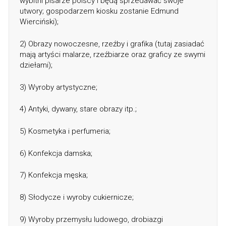
wybitni pisarze polscy i będą sprzedawać swoje
utwory; gospodarzem kiosku zostanie Edmund
Wierciński);
2) Obrazy nowoczesne, rzeźby i grafika (tutaj zasiadać
mają artyści malarze, rzeźbiarze oraz graficy ze swymi
dziełami);
3) Wyroby artystyczne;
4) Antyki, dywany, stare obrazy itp.;
5) Kosmetyka i perfumeria;
6) Konfekcja damska;
7) Konfekcja męska;
8) Słodycze i wyroby cukiernicze;
9) Wyroby przemysłu ludowego, drobiazgi