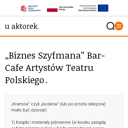
„Biznes Szyfmana” Bar-
Cafe Artystów Teatru
Polskiego
„Kramów” czyli „kiosków” (lub po prostu sklepów)
miało być dziesięć:
1) Książki i materiały piśmienne (w kiosku zasiądą