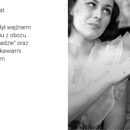
at.
Był więźniem
iu z obozu
adzie” oraz
kawiarni.
ym.