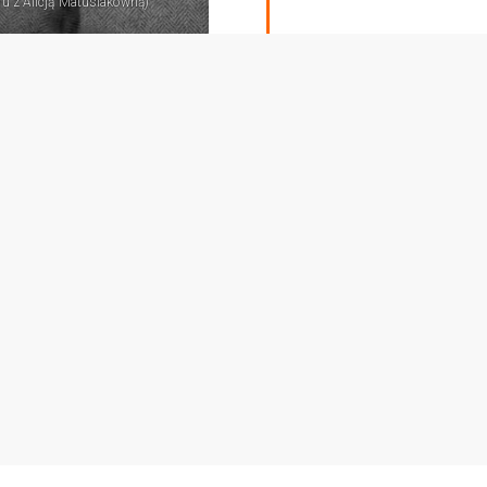
iu z Alicją Matusiakówną)