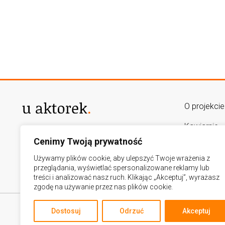
O projekcie
Kawiarnie
AUTORZY PROJEKTU
Cenimy Twoją prywatność
lukasz.goslawski@op.pl
Mapa
adamradolinski@gmail.com
Używamy plików cookie, aby ulepszyć Twoje wrażenia z
Kalendariu
przeglądania, wyświetlać spersonalizowane reklamy lub
treści i analizować nasz ruch. Klikając „Akceptuj”, wyrażasz
zgodę na używanie przez nas plików cookie.
Dostosuj
Odrzuć
Akceptuj