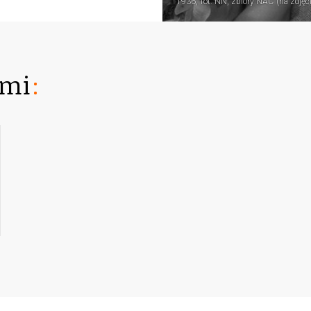
1936, fot. NN, zbiory NAC (na zdjęc
ami