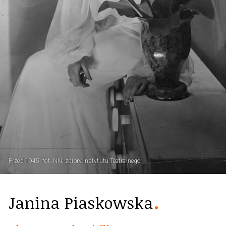
Przed 1945, fot. NN, zbiory Instytutu Teatralnego
Janina Piaskowska