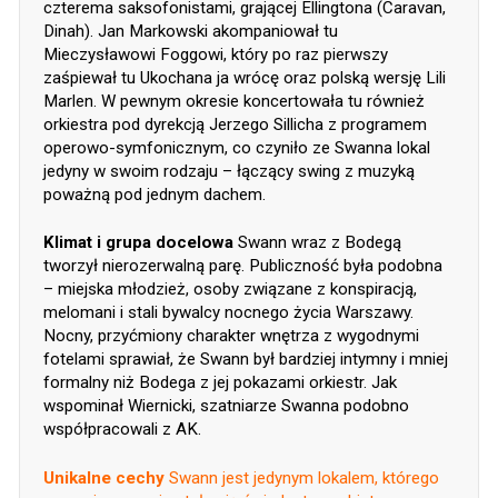
czterema saksofonistami, grającej Ellingtona (Caravan,
Dinah). Jan Markowski akompaniował tu
Mieczysławowi Foggowi, który po raz pierwszy
zaśpiewał tu Ukochana ja wrócę oraz polską wersję Lili
Marlen. W pewnym okresie koncertowała tu również
orkiestra pod dyrekcją Jerzego Sillicha z programem
operowo-symfonicznym, co czyniło ze Swanna lokal
jedyny w swoim rodzaju – łączący swing z muzyką
poważną pod jednym dachem.
Klimat i grupa docelowa
Swann wraz z Bodegą
tworzył nierozerwalną parę. Publiczność była podobna
– miejska młodzież, osoby związane z konspiracją,
melomani i stali bywalcy nocnego życia Warszawy.
Nocny, przyćmiony charakter wnętrza z wygodnymi
fotelami sprawiał, że Swann był bardziej intymny i mniej
formalny niż Bodega z jej pokazami orkiestr. Jak
wspominał Wiernicki, szatniarze Swanna podobno
współpracowali z AK.
Unikalne cechy
Swann jest jedynym lokalem, którego