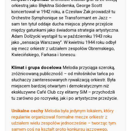
orkiestrą jako Błękitna Siódemka, George Scott
koncertował w 1942 roku, a Czesław Żak prowadził tu
Orchestre Symphonique se Transformant en Jazz –
sam ten tytuł oddaje ducha miejsca: płynne przejście
między gatunkami jako świadoma strategia artystyczna.
Adam Dołżycki wystąpił tu w październiku 1943 roku
jako „sensacja Warszawy”. W kwietniu 1944 roku odbył
się mecz orkiestr z udziałem zespołów Obremskiego,
Kwiecińskiego, Farkasa i Ionescu.
Klimat i grupa docelowa
Melodia przyciąga szeroką,
zróżnicowaną publiczność – od miłośników tańca po
słuchaczy zainteresowanych rywalizacją orkiestr. Była
miejscem bardziej otwartym i demokratycznym niż
ekskluzywne Café Club czy elitarny SiM – przychodzili
tu zarówno po rozrywkę, jak i po artystyczne przeżycie.
Unikalne cechy
Melodia była jedynym lokalem, który
regularnie organizował formalne mecze orkiestr z
udziałem wielu zespołów jednocześnie – tworząc tym
samym coś na kształt proto konkursu jazzowego,